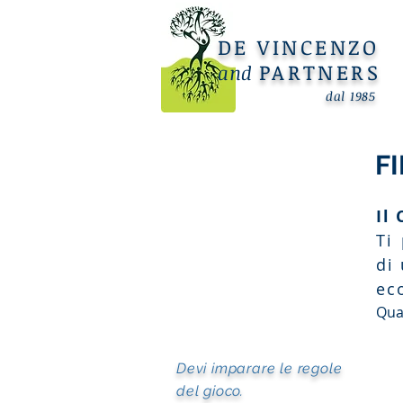
DE VINCENZO
PARTNERS
and
dal 1985
F
Il
Ti
di
ec
Qua
Devi imparare le regole
del gioco.