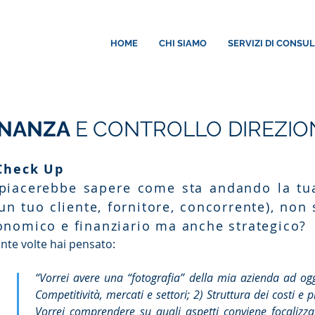
HOME
CHI SIAMO
SERVIZI DI CONSU
INANZA
E
CONTROLLO DIREZIO
 Check Up
 piacerebbe sapere come sta andando la tu
 un tuo cliente, fornitore, concorrente), non
onomico e finanziario ma anche strategico?
nte volte hai pensato:
“Vorrei avere una “fotografia” della mia azienda ad oggi
Competitività, mercati e settori; 2) Struttura dei costi e 
Vorrei comprendere su quali aspetti conviene focalizza