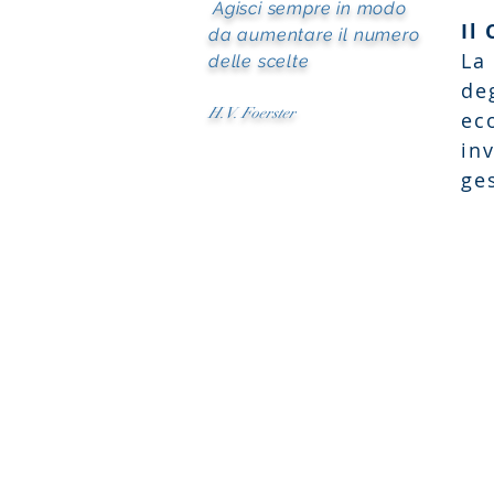
Agisci sempre in modo
Il
da aumentare il numero
La
delle scelte
deg
H.V. Foerster
ec
in
ge