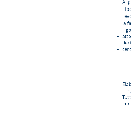
A p
ipo
l'e
la f
Il 
att
deci
cerc
Elab
Lung
Tut
imm