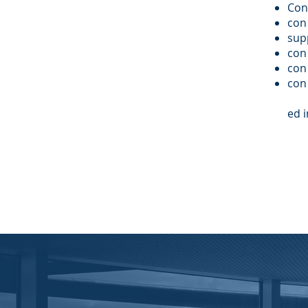
Con 
con 
sup
con 
con 
con 
ed i