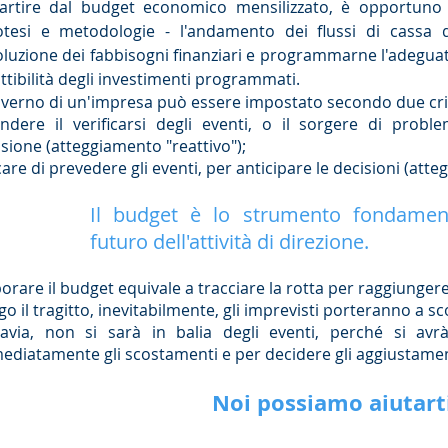
artire dal budget economico mensilizzato, è opportuno
tesi e metodologie - l'andamento dei flussi di cassa de
voluzione dei fabbisogni finanziari e programmarne l'adegua
attibilità degli investimenti programmati.
governo di un'impresa può essere impostato secondo due crit
endere il verificarsi degli eventi, o il sorgere di probl
sione (atteggiamento "reattivo");
are di prevedere gli eventi, per anticipare le decisioni (att
Il budget è lo strumento fondament
futuro dell'attività di direzione.
orare il budget equivale a tracciare la rotta per raggiunger
o il tragitto, inevitabilmente, gli imprevisti porteranno a sco
tavia, non si sarà in balia degli eventi, perché si avrà
ediatamente gli scostamenti e per decidere gli aggiustamen
Noi possiamo aiutarti