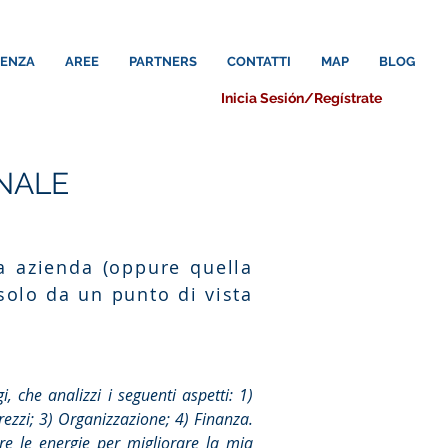
LENZA
AREE
PARTNERS
CONTATTI
MAP
BLOG
Inicia Sesión/Regístrate
NALE
a azienda (oppure quella
 solo da un punto di vista
, che analizzi i seguenti aspetti: 1)
prezzi; 3) Organizzazione; 4) Finanza.
re le energie per migliorare la mia