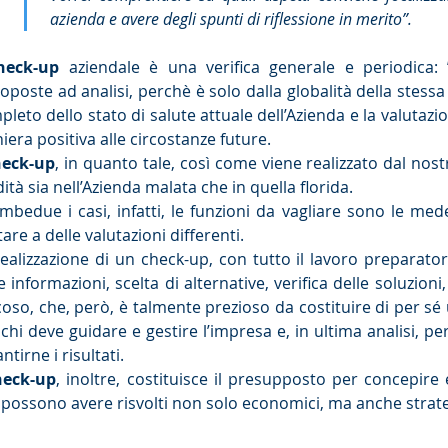
azienda e avere degli spunti di riflessione in merito”.
heck-up
aziendale è una verifica generale e periodica: ”
oposte ad analisi, perchè è solo dalla globalità della stessa
leto dello stato di salute attuale dell’Azienda e la valutazio
era positiva alle circostanze future.
heck-up
, in quanto tale, così come viene realizzato dal nos
dità sia nell’Azienda malata che in quella florida.
ambedue i casi, infatti, le funzioni da vagliare sono le me
are a delle valutazioni differenti.
realizzazione di un check-up, con tutto il lavoro preparator
e informazioni, scelta di alternative, verifica delle soluzion
icoso, che, però, è talmente prezioso da costituire di per s
chi deve guidare e gestire l’impresa e, in ultima analisi, p
ntirne i risultati.
heck-up
, inoltre, costituisce il presupposto per concepire 
 possono avere risvolti non solo economici, ma anche strate