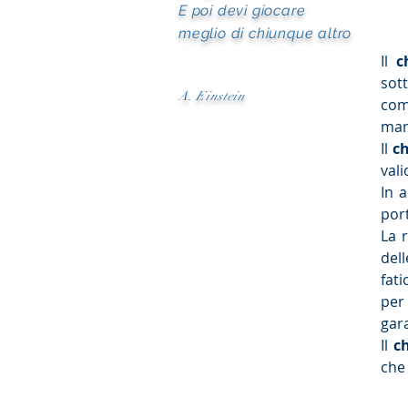
E poi devi giocare
meglio di chiunque altro
Il
c
sott
A. Einstein
comp
mani
Il
c
vali
In 
port
La 
dell
fat
per 
gara
Il
c
che