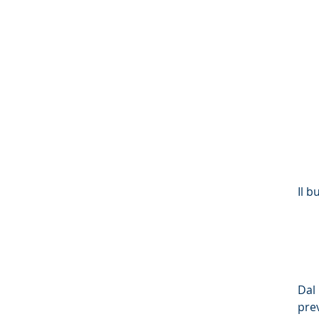
I
l b
Dal
pre