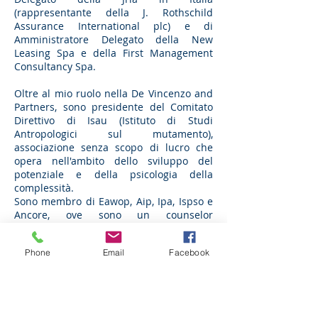
(rappresentante della J. Rothschild
Assurance International plc) e di
Amministratore Delegato della New
Leasing Spa e della First Management
Consultancy Spa.
Oltre al mio ruolo nella De Vincenzo and
Partners, sono presidente del Comitato
Direttivo di Isau (Istituto di Studi
Antropologici sul mutamento),
associazione senza scopo di lucro che
opera nell'ambito dello sviluppo del
potenziale e della psicologia della
complessità.
Sono membro di Eawop, Aip, Ipa, Ispso e
Ancore, ove sono un counselor
supervisore ed associato a Il Nodo Group
ed alla De Vincenzo and Associated.
Phone
Email
Facebook
Dal 2016 al 2018 sono stato membro del
Comitato Direttivo “Il Nodo Group” di cui
sono socio.
Consulente di Management Apco, con
certificazione internazionale Cmc - Apco