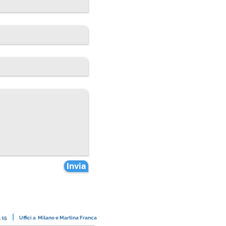
Invia
|
, 15
Uffici a Milano e Martina Franca