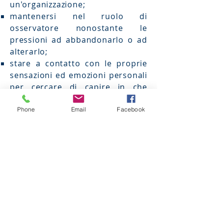
un'organizzazione;
mantenersi nel ruolo di
osservatore nonostante le
pressioni ad abbandonarlo o ad
alterarlo;
stare a contatto con le proprie
sensazioni ed emozioni personali
per cercare di capire in che
misura rappresentino risposte
(controtransferali)
Phone
Email
Facebook
dell'osservatore ai processi
istituzionali a cui è stato esposto.
Questi i tre punti,
cruciali nel lavoro
consulenziale per
questo
aspetto specifico.
Brainstorming.
L’intervista discorsiva.