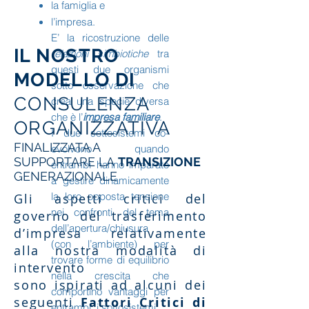
la famiglia e
l’impresa.
E’ la ricostruzione delle
I
L NOSTRO
relazioni simbiotiche
tra
questi due organismi
MODELLO DI
sotto osservazione che
CONSULENZA
crea una specie diversa
che è l’
impresa familiare
.
ORGANIZZATIVA
I due sottosistemi co-
FINALIZZATA A
evolvono quando
SUPPORTARE LA
TRANSIZIONE
entrambi hanno imparato
GENERAZIONALE
a gestire dinamicamente
la loro opposta tensione
Gli aspetti critici del
nei confronti del tema
governo del trasferimento
dell’apertura/chiusura
d’impresa relativamente
(con l’ambiente) per
alla nostra modalità di
trovare forme di equilibrio
intervento
nella crescita che
sono ispirati ad
alcuni d
ei
comportino vantaggi per
seguenti
Fattori Critici di
entrambi i sottosistemi.