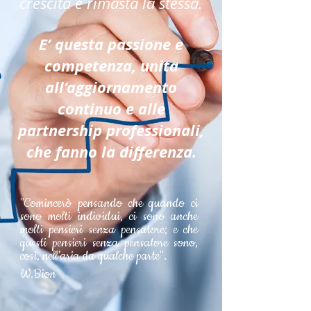
crescita è rimasta la stessa.
E’ questa passione e
competenza, unita
all’aggiornamento
continuo e alle
partnership professionali,
che fanno la differenza.
"Comincerò pensando che quando ci
sono molti individui, ci sono anche
molti pensieri senza pensatore; e che
questi pensieri senza pensatore sono,
così, nell’aria da qualche parte".
W.Bion