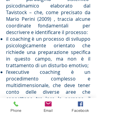
psicodinamico elaborato dal
Tavistock – che, come precisato da
Mario Perini (2009) , traccia alcune
coordinate fondamentali per
descrivere e identificare il processo:
il coaching è un processo di sviluppo
psicologicamente orientato che
richiede una preparazione specifica
in questo campo, ma non è il
trattamento di un disturbo emotivo;
l’executive coaching è un
procedimento complesso e
multidimensionale, che deve tener
conto delle diverse aree che
connettono tra loro la persona, il
ruolo e l’organizzazione.
Phone
Email
Facebook
Nel suo modello “a sei aree” la
Brunning elenca:
abilità e competenze;
carriera e aspirazioni;