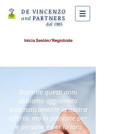
DE VINCENZO
PARTNERS
and
dal 1985
Inicia Sesión/Regístrate
Durante questi anni
abbiamo aggiornato
sistematicamente la nostra
offerta, ma la passione per
le persone e per la loro